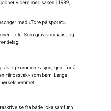
ke jobbet videre med saken i 1989,
esonger med «Tore på sporet».
nen rolle: Som gravejournalist og
Trøndelag.
pråk og kommunikasjon, kjent for å
osen «åndssvak» som barn. Lenge
ar hørselshemmet.
raskrivelse fra både lokalsamfunn