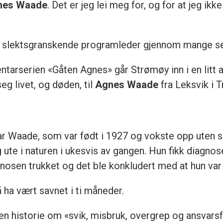
nes Waade
. Det er jeg lei meg for, og for at jeg ik
om slektsgranskende programleder gjennom mange s
serien «Gåten Agnes» går Strømøy inn i en litt an
eg livet, og døden, til
Agnes Waade
fra Leksvik i 
r Waade, som var født i 1927 og vokste opp uten s
ute i naturen i ukesvis av gangen. Hun fikk diagn
iagnosen trukket og det ble konkludert med at hun v
 ha vært savnet i ti måneder.
n historie om «svik, misbruk, overgrep og ansvarsf