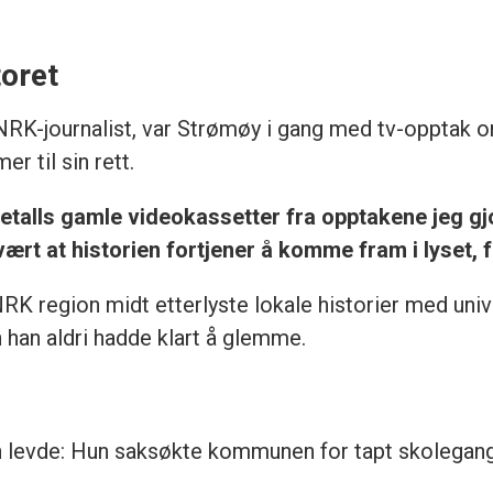
oret
k NRK-journalist, var Strømøy i gang med tv-opptak 
r til sin rett.
juetalls gamle videokassetter fra opptakene jeg g
vært at historien fortjener å komme fram i lyset, 
NRK region midt etterlyste lokale historier med univ
 han aldri hadde klart å glemme.
levde: Hun saksøkte kommunen for tapt skolegang i