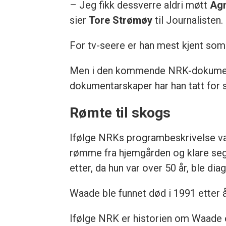
– Jeg fikk dessverre aldri møtt
Ag
sier
Tore Strømøy
til Journalisten.
For tv-seere er han mest kjent s
Men i den kommende NRK-dokumentar
dokumentarskaper har han tatt for s
Rømte til skogs
Ifølge NRKs programbeskrivelse va
rømme fra hjemgården og klare seg 
etter, da hun var over 50 år, ble d
Waade ble funnet død i 1991 etter å
Ifølge NRK er historien om Waade e