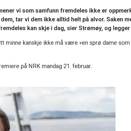
eg mener vi som samfunn fremdeles ikke er oppme
dem, tar vi dem ikke alltid helt på alvor. Saken m
deles kan skje i dag, sier Strømøy, og legger t
itt minne kanskje ikke må være «en sprø dame som r
premiere på NRK mandag 21. februar.