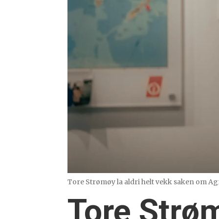
Tore Strømøy la aldri helt vekk saken om A
Tore Strøm