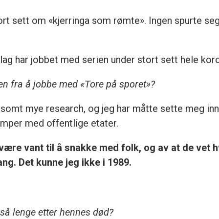
rt sett om «kjerringa som rømte». Ingen spurte se
lag har jobbet med serien under stort sett hele kor
len fra å jobbe med «Tore på sporet»?
dsomt mye research, og jeg har måtte sette meg inn 
amper med offentlige etater.
 være vant til å snakke med folk, og av at de vet h
ang. Det kunne jeg ikke i 1989.
 så lenge etter hennes død?