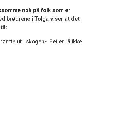
rksomme nok på folk som er
ed brødrene i Tolga viser at det
il:
ømte ut i skogen». Feilen lå ikke