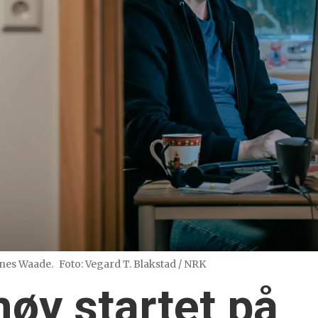
gnes Waade.
Foto: Vegard T. Blakstad / NRK
øy startet på