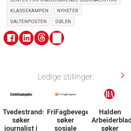
KLASSEKAMPEN
NYHETER
SALTENPOSTEN
DØLEN
Ledige stillinger:
Tvedestrandsposten
FriFagbevegelse
Halden
søker
søker
Arbeiderbla
journalist i
sosiale
søker