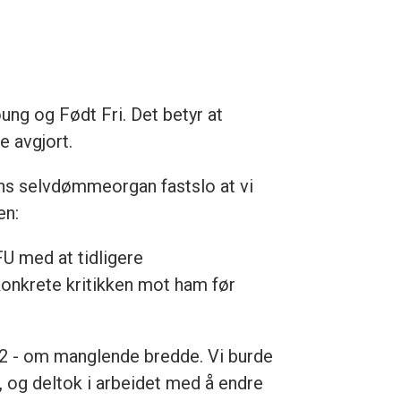
ng og Født Fri. Det betyr at
e avgjort.
sens selvdømmeorgan fastslo at vi
en:
U med at tidligere
 konkrete kritikken mot ham før
3.2 - om manglende bredde. Vi burde
k, og deltok i arbeidet med å endre