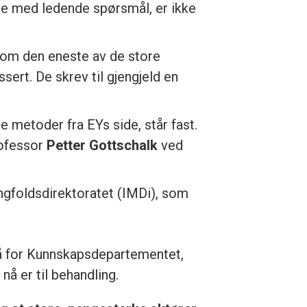
e med ledende spørsmål, er ikke
 som den eneste av de store
sert. De skrev til gjengjeld en
e metoder fra EYs side, står fast.
rofessor
Petter Gottschalk
ved
ngfoldsdirektoratet (IMDi), som
gså for Kunnskapsdepartementet,
å er til behandling.