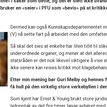
tne» i saker som dette, og det er slett ikke uvanl
ruker en «seier» i PFU som «bevis» på at kritikk
Dermed kan også Kunnskapsdepartementet me
(V) nå sette fart på arbeidet med den omfatte
Så skal det sies at enkelte har liten tillit til s
underordnede organer, og mener at det allerede
statsråden er det nok likevel viktigere å vise at
ikke senere kan reises kritikk mot klagebehand
Etter min mening bør Guri Melby og hennes fo
få hull på den virkelig store verkebyllen i d
Som kjent har Ernst & Young brukt store juridis
lydopptak av det fire timer lange avhøret med