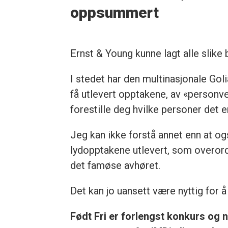
oppsummert
Ernst & Young kunne lagt alle slike
I stedet har den multinasjonale Golia
få utlevert opptakene, av «personv
forestille deg hvilke personer det e
Jeg kan ikke forstå annet enn at og
lydopptakene utlevert, som overord
det famøse avhøret.
Det kan jo uansett være nyttig for 
Født Fri er forlengst konkurs og ne