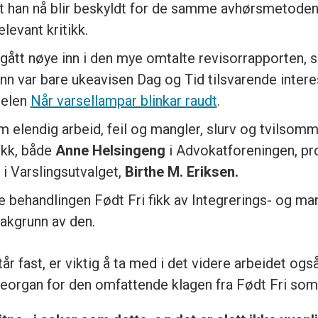
 han nå blir beskyldt for de samme avhørsmetoden
levant kritikk.
a gått nøye inn i den mye omtalte revisorrapporten,
nn var bare ukeavisen Dag og Tid tilsvarende interes
telen
Når varsellampar blinkar raudt
.
om elendig arbeid, feil og mangler, slurv og tvilsomm
tikk, både
Anne Helsingeng
i Advokatforeningen, p
 Varslingsutvalget,
Birthe M. Eriksen.
e behandlingen Født Fri fikk av Integrerings- og ma
bakgrunn av den.
r fast, er viktig å ta med i det videre arbeidet o
organ for den omfattende klagen fra Født Fri som n