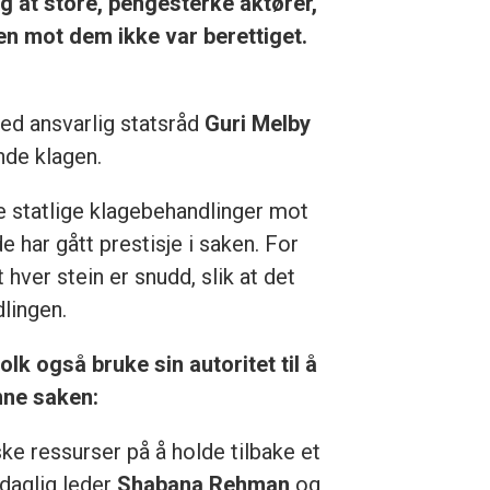
ig at store, pengesterke aktører,
en mot dem ikke var berettiget.
d ansvarlig statsråd
Guri Melby
nde klagen.
like statlige klagebehandlinger mot
 har gått prestisje i saken. For
 hver stein er snudd, slik at det
lingen.
lk også bruke sin autoritet til å
enne saken:
ke ressurser på å holde tilbake et
 daglig leder
Shabana Rehman
og