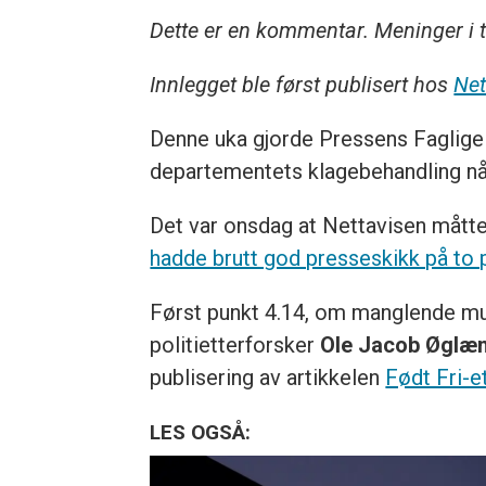
Dette er en kommentar. Meninger i t
Innlegget ble først publisert hos
Net
Denne uka gjorde Pressens Faglige 
departementets klagebehandling nå k
Det var onsdag at Nettavisen måtte 
hadde brutt god presseskikk på to
Først punkt 4.14, om manglende mul
politietterforsker
Ole Jacob Øglæ
publisering av artikkelen
Født Fri-et
LES OGSÅ: