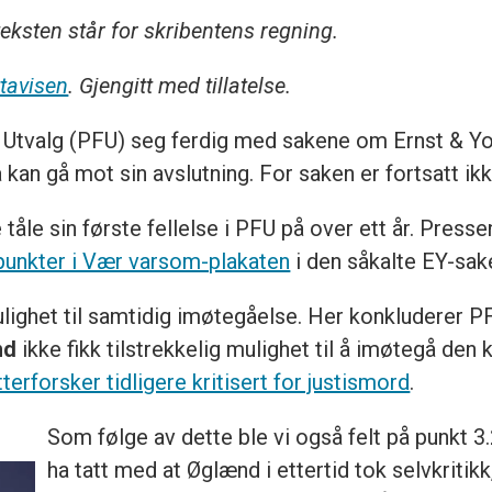
eksten står for skribentens regning.
tavisen
. Gjengitt med tillatelse.
Utvalg (PFU) seg ferdig med sakene om Ernst & You
an gå mot sin avslutning. For saken er fortsatt ikk
tåle sin første fellelse i PFU på over ett år. Pres
 punkter i Vær varsom-plakaten
i den såkalte EY-sak
ighet til samtidig imøtegåelse. Her konkluderer PF
nd
ikke fikk tilstrekkelig mulighet til å imøtegå den
terforsker tidligere kritisert for justismord
.
Som følge av dette ble vi også felt på punkt 
ha tatt med at Øglænd i ettertid tok selvkritik