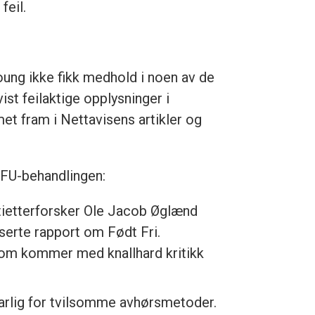
feil.
oung ikke fikk medhold i noen av de
ist feilaktige opplysninger i
t fram i Nettavisens artikler og
PFU-behandlingen:
litietterforsker Ole Jacob Øglænd
serte rapport om Født Fri.
 som kommer med knallhard kritikk
varlig for tvilsomme avhørsmetoder.