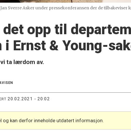
Jan Sverre Asker under pressekonferansen der de tilbakeviser 
r det opp til departem
n i Ernst & Young-sa
 vi ta lærdom av.
AVISEN
20.02.2021 - 20:02
ERT
l og kan derfor inneholde utdatert informasjon.