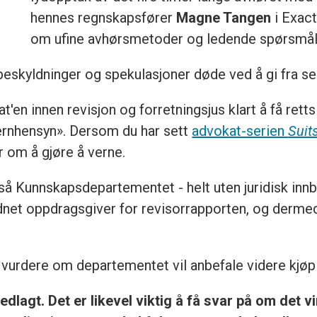
hennes regnskapsfører
Magne Tangen
i Exact
om ufine avhørsmetoder og ledende spørsmål
 beskyldninger og spekulasjoner døde ved å gi fra s
t'en innen revisjon og forretningsjus klart å få retts
ernhensyn». Dersom du har sett
advokat-serien
Suit
r om å gjøre å verne.
så Kunnskapsdepartementet - helt uten juridisk innb
net oppdragsgiver for revisorrapporten, og dermed
å vurdere om departementet vil anbefale videre kjøp 
dlagt. Det er likevel viktig å få svar på om det vi