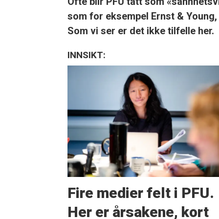
Ofte blir PFU tatt som «sannhetsvi
som for eksempel Ernst & Young, b
Som vi ser er det ikke tilfelle her.
INNSIKT:
Fire medier felt i PFU.
Her er årsakene, kort