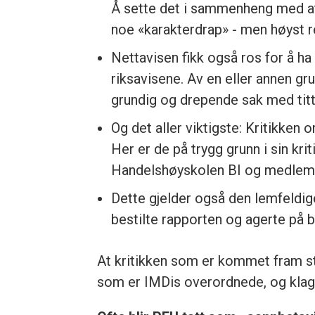
Å sette det i sammenheng med at
noe «karakterdrap» - men høyst re
Nettavisen fikk også ros for å h
riksavisene. Av en eller annen gru
grundig og drepende sak med tit
Og det aller viktigste: Kritikken 
Her er de på trygg grunn i sin kri
Handelshøyskolen BI og medlem i
Dette gjelder også den lemfeldig
bestilte rapporten og agerte på 
At kritikken som er kommet fram stå
som er IMDis overordnede, og klage