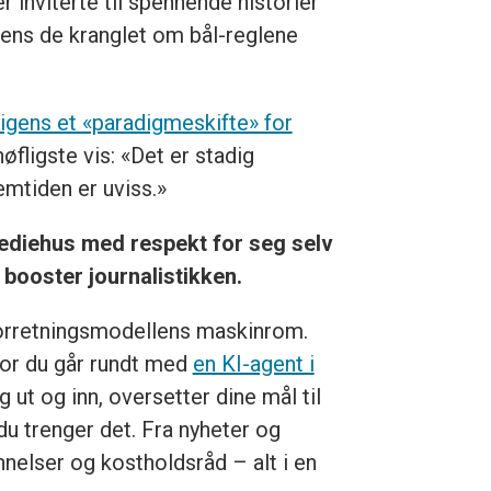
r inviterte til spennende historier
 mens de kranglet om bål-reglene
ligens et «paradigmeskifte» for
fligste vis: «Det er stadig
emtiden er uviss.»
t mediehus med respekt for seg selv
booster journalistikken.
forretningsmodellens maskinrom.
hvor du går rundt med
en KI-agent i
 ut og inn, oversetter dine mål til
 du trenger det. Fra nyheter og
innelser og kostholdsråd – alt i en