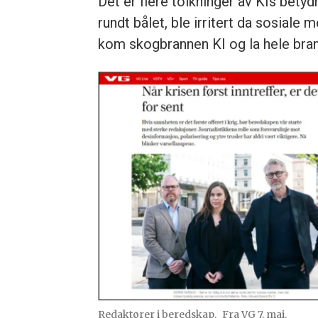
Det er flere tolkninger av KIs betyd
rundt bålet, ble irritert da sosiale
kom skogbrannen KI og la hele brans
Redaktører i beredskap.
Fra VG 7. mai.