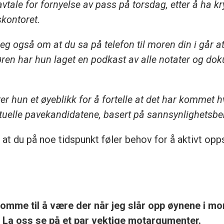
vtale for fornyelse av pass på torsdag, etter å ha k
skontoret.
eg også om at du sa på telefon til moren din i går at
døren har hun laget en podkast av alle notater og do
r hun et øyeblikk for å fortelle at det har kommet h
ktuelle pavekandidatene, basert på sannsynlighetsbe
t at du på noe tidspunkt føler behov for å aktivt op
komme til å være der når jeg slår opp øynene i mor
e? La oss se på et par vektige motargumenter.