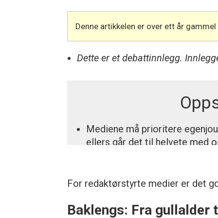
Denne artikkelen er over ett år gammel
Dette er et debattinnlegg. Innleg
Opp
Mediene må prioritere egenjou
ellers går det til helvete med o
Denne oppsummeringen er hverke
redaksjon.
For redaktørstyrte medier er det g
Baklengs: Fra gullalder t