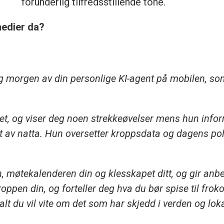
forunderlig tilfredsstillende tone.
medier da?
ag morgen av din personlige KI-agent på mobilen, so
ovet, og viser deg noen strekkeøvelser mens hun info
et av natta. Hun oversetter kroppsdata og dagens pol
 møtekalenderen din og klesskapet ditt, og gir anb
oppen din, og forteller deg hva du bør spise til frok
lt du vil vite om det som har skjedd i verden og lok