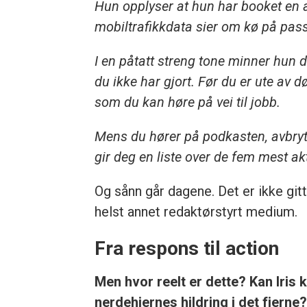
Hun opplyser at hun har booket en a
mobiltrafikkdata sier om kø på pas
I en påtatt streng tone minner hun d
du ikke har gjort. Før du er ute av 
som du kan høre på vei til jobb.
Mens du hører på podkasten, avbryte
gir deg en liste over de fem mest a
Og sånn går dagene. Det er ikke git
helst annet redaktørstyrt medium.
Fra respons til action
Men hvor reelt er dette? Kan Iris 
nerdehjernes hildring i det fjern