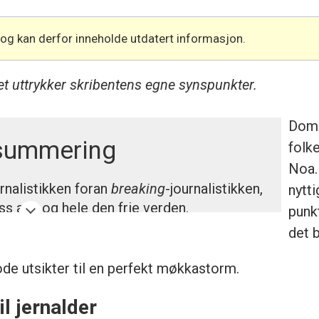
 og kan derfor inneholde utdatert informasjon.
get uttrykker skribentens egne synspunkter.
Domm
summering
folk
Noa.
rnalistikken foran
breaking
-journalistikken,
nytti
ss alle og hele den frie verden.
punk
det 
n laget av KI eller kvalitetssikret av en
ode utsikter til en perfekt møkkastorm.
il jernalder