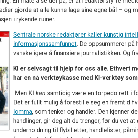
ning. En måte å se det på, er at redaktørstyrte medie
 medier gjorde at alle kunne lage sine egne bål – og
jen i rykende ruiner.
Sentrale norske redaktører kaller kunstig
intel
informasjonssamfunnet
. De oppsummerer på hø
vanskeligere å finansiere journalistikken. Og fr
KI er selvsagt til hjelp for oss alle. Ethver
har en nå verktøykasse med KI-verktøy som 
Men KI
kan
samtidig være en torpedo rett i 
Det er fullt mulig å forestille seg en fremtid 
lomma
, som tenker og handler. Den kjenner deg
handlinger, gir deg alt du trenger, før du vet at
underholdning til flybilletter, handlelister, påm