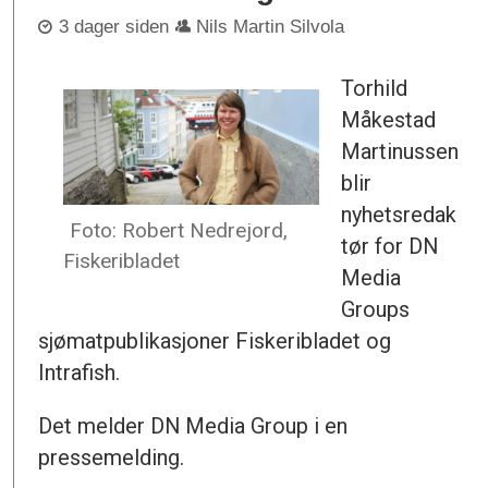
3 dager siden
Nils Martin Silvola
Torhild
Måkestad
Martinussen
blir
nyhetsredak
Foto: Robert Nedrejord,
tør for DN
Fiskeribladet
Media
Groups
sjømatpublikasjoner Fiskeribladet og
Intrafish.
Det melder DN Media Group i en
pressemelding.