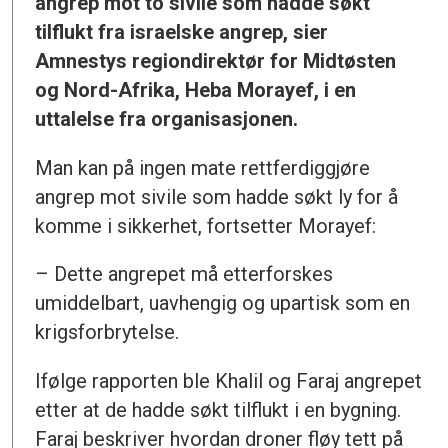
angrep mot to sivile som hadde søkt
tilflukt fra israelske angrep, sier
Amnestys regiondirektør for Midtøsten
og Nord-Afrika, Heba Morayef, i en
uttalelse fra organisasjonen.
Man kan på ingen mate rettferdiggjøre
angrep mot sivile som hadde søkt ly for å
komme i sikkerhet, fortsetter Morayef:
– Dette angrepet må etterforskes
umiddelbart, uavhengig og upartisk som en
krigsforbrytelse.
Ifølge rapporten ble Khalil og Faraj angrepet
etter at de hadde søkt tilflukt i en bygning.
Faraj beskriver hvordan droner fløy tett på