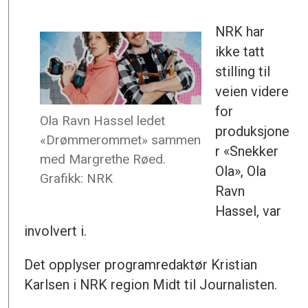
NRK har
ikke tatt
stilling til
veien videre
for
Ola Ravn Hassel ledet
produksjone
«Drømmerommet» sammen
r «Snekker
med Margrethe Røed.
Ola», Ola
Grafikk: NRK
Ravn
Hassel, var
involvert i.
Det opplyser programredaktør Kristian
Karlsen i NRK region Midt til Journalisten.