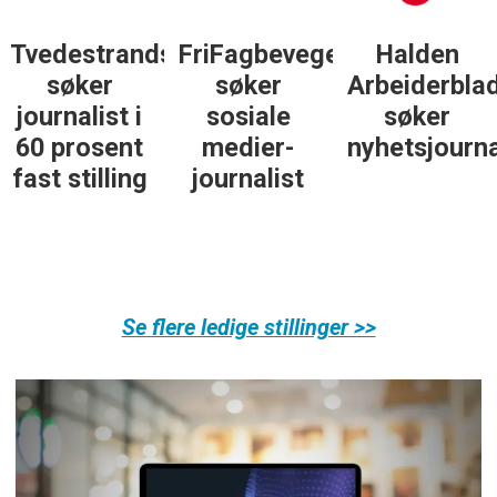
Tvedestrandsposten
FriFagbevegelse
Halden
søker
søker
Arbeiderbla
journalist i
sosiale
søker
60 prosent
medier-
nyhetsjourna
fast stilling
journalist
Se flere ledige stillinger >>