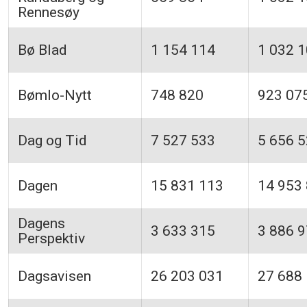
Rennesøy
Bø Blad
1 154 114
1 032 
Bømlo-Nytt
748 820
923 07
Dag og Tid
7 527 533
5 656 
Dagen
15 831 113
14 953
Dagens
3 633 315
3 886 
Perspektiv
Dagsavisen
26 203 031
27 688