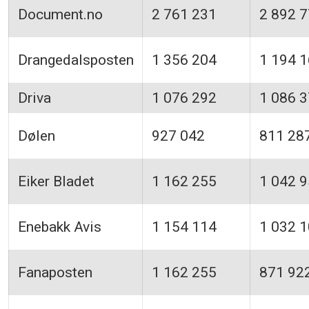
Document.no
2 761 231
2 892 
Drangedalsposten
1 356 204
1 194 
Driva
1 076 292
1 086 
Dølen
927 042
811 28
Eiker Bladet
1 162 255
1 042 
Enebakk Avis
1 154 114
1 032 
Fanaposten
1 162 255
871 92