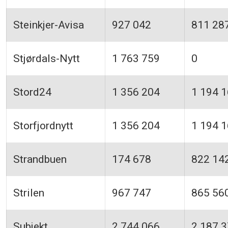
Steinkjer-Avisa
927 042
811 28
Stjørdals-Nytt
1 763 759
0
Stord24
1 356 204
1 194 
Storfjordnytt
1 356 204
1 194 
Strandbuen
174 678
822 14
Strilen
967 747
865 56
Subjekt
2 744 066
2 187 