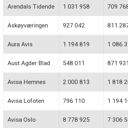
Arendals Tidende
1 031 958
709 76
Askøyværingen
927 042
811 28
Aura Avis
1 194 819
1 086 
Aust Agder Blad
548 011
871 93
Avisa Hemnes
2 000 813
1 818 
Avisa Lofoten
796 110
1 194 
Avisa Oslo
8 778 925
7 306 