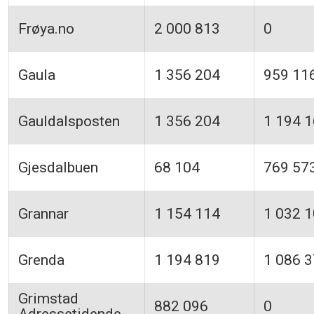
Frøya.no
2 000 813
0
Gaula
1 356 204
959 11
Gauldalsposten
1 356 204
1 194 
Gjesdalbuen
68 104
769 57
Grannar
1 154 114
1 032 
Grenda
1 194 819
1 086 
Grimstad
882 096
0
Adressetidende