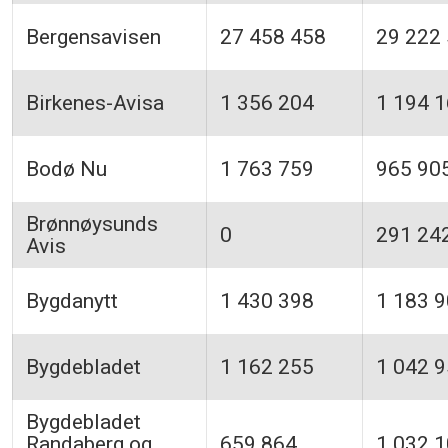
Bergensavisen
27 458 458
29 222
Birkenes-Avisa
1 356 204
1 194 
Bodø Nu
1 763 759
965 90
Brønnøysunds
0
291 24
Avis
Bygdanytt
1 430 398
1 183 
Bygdebladet
1 162 255
1 042 
Bygdebladet
Randaberg og
659 864
1 032 