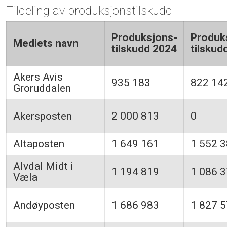
Tildeling av produksjonstilskudd
Produksjons-
Produk
Mediets navn
tilskudd 2024
tilskud
Akers Avis
935 183
822 14
Groruddalen
Akersposten
2 000 813
0
Altaposten
1 649 161
1 552 
Alvdal Midt i
1 194 819
1 086 
Væla
Andøyposten
1 686 983
1 827 