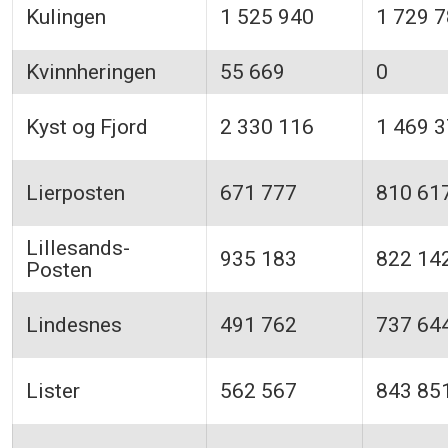
Kulingen
1 525 940
1 729 
Kvinnheringen
55 669
0
Kyst og Fjord
2 330 116
1 469 
Lierposten
671 777
810 61
Lillesands-
935 183
822 14
Posten
Lindesnes
491 762
737 64
Lister
562 567
843 85