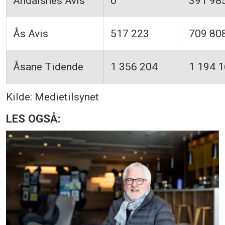
Åndalsnes Avis
0
391 98
Ås Avis
517 223
709 80
Åsane Tidende
1 356 204
1 194 
Kilde: Medietilsynet
LES OGSÅ: