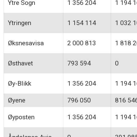
Ytre Sogn
1 356 204
1 194 
Ytringen
1 154 114
1 032 
Øksnesavisa
2 000 813
1 818 
Østhavet
793 594
0
Øy-Blikk
1 356 204
1 194 
Øyene
796 050
816 54
Øyposten
1 356 204
1 194 