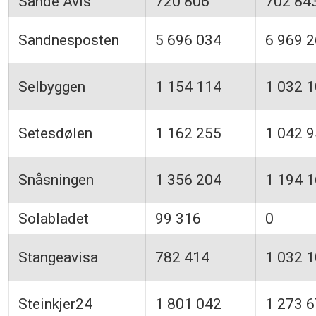
Sande Avis
720 806
702 84
Sandnesposten
5 696 034
6 969 
Selbyggen
1 154 114
1 032 
Setesdølen
1 162 255
1 042 
Snåsningen
1 356 204
1 194 
Solabladet
99 316
0
Stangeavisa
782 414
1 032 
Steinkjer24
1 801 042
1 273 