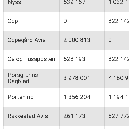
Nyss
639 167
1 032 
Opp
0
822 14
Oppegård Avis
2 000 813
0
Os og Fusaposten
628 193
822 14
Porsgrunns
3 978 001
4 180 
Dagblad
Porten.no
1 356 204
1 194 
Rakkestad Avis
261 173
527 77