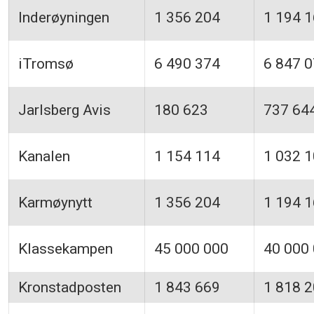
Inderøyningen
1 356 204
1 194 
iTromsø
6 490 374
6 847 
Jarlsberg Avis
180 623
737 64
Kanalen
1 154 114
1 032 
Karmøynytt
1 356 204
1 194 
Klassekampen
45 000 000
40 000
Kronstadposten
1 843 669
1 818 