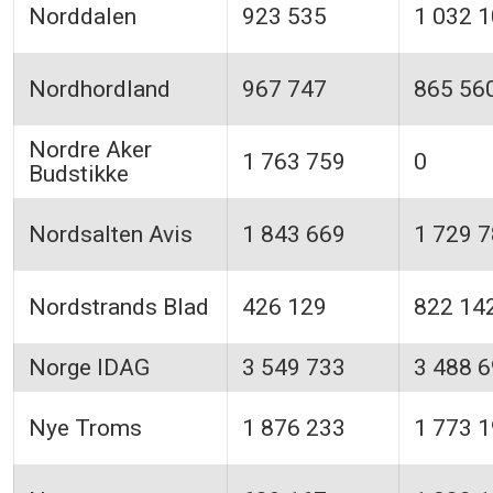
Norddalen
923 535
1 032 
Nordhordland
967 747
865 56
Nordre Aker
1 763 759
0
Budstikke
Nordsalten Avis
1 843 669
1 729 
Nordstrands Blad
426 129
822 14
Norge IDAG
3 549 733
3 488 
Nye Troms
1 876 233
1 773 