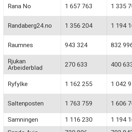
Rana No
1 657 763
1 335 
Randaberg24.no
1 356 204
1 194 
Raumnes
943 324
832 99
Rjukan
270 633
400 63
Arbeiderblad
Ryfylke
1 162 255
1 042 
Saltenposten
1 763 759
1 606 
Samningen
1 116 230
1 194 