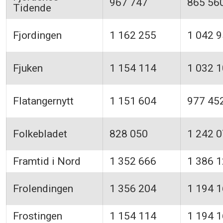
967 747
865 56
Tidende
Fjordingen
1 162 255
1 042 
Fjuken
1 154 114
1 032 
Flatangernytt
1 151 604
977 45
Folkebladet
828 050
1 242 
Framtid i Nord
1 352 666
1 386 
Frolendingen
1 356 204
1 194 
Frostingen
1 154 114
1 194 