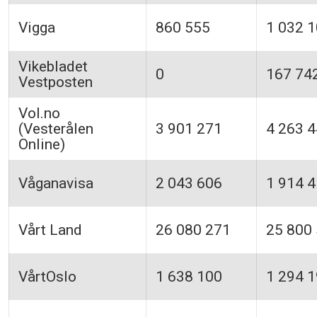
Vigga
860 555
1 032 
Vikebladet
0
167 74
Vestposten
Vol.no
(Vesterålen
3 901 271
4 263 
Online)
Våganavisa
2 043 606
1 914 
Vårt Land
26 080 271
25 800
VårtOslo
1 638 100
1 294 