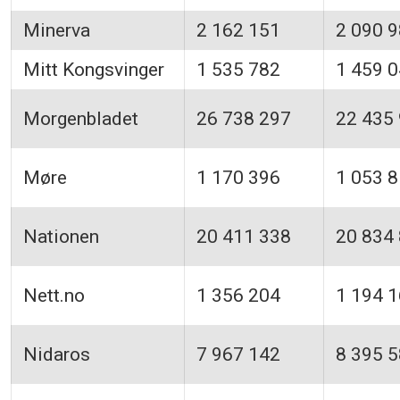
Minerva
2 162 151
2 090 
Mitt Kongsvinger
1 535 782
1 459 
Morgenbladet
26 738 297
22 435
Møre
1 170 396
1 053 
Nationen
20 411 338
20 834
Nett.no
1 356 204
1 194 
Nidaros
7 967 142
8 395 