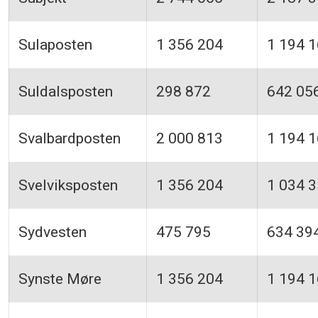
Sulaposten
1 356 204
1 194 
Suldalsposten
298 872
642 05
Svalbardposten
2 000 813
1 194 
Svelviksposten
1 356 204
1 034 
Sydvesten
475 795
634 39
Synste Møre
1 356 204
1 194 