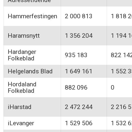
Hammerfestingen
2 000 813
1 818 
Haramsnytt
1 356 204
1 194 
Hardanger
935 183
822 14
Folkeblad
Helgelands Blad
1 649 161
1 552 
Hordaland
882 096
0
Folkeblad
iHarstad
2 472 244
2 216 
iLevanger
1 529 506
1 532 