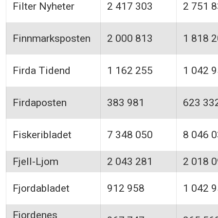
Filter Nyheter
2 417 303
2 751 
Finnmarksposten
2 000 813
1 818 
Firda Tidend
1 162 255
1 042 
Firdaposten
383 981
623 33
Fiskeribladet
7 348 050
8 046 
Fjell-Ljom
2 043 281
2 018 
Fjordabladet
912 958
1 042 
Fjordenes