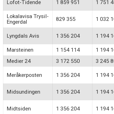
Lofot-Tidende
1 859 951
1 751 
Lokalavisa Trysil-
829 355
1 032 
Engerdal
Lyngdals Avis
1 356 204
1 194 
Marsteinen
1 154 114
1 194 
Medier 24
3 172 550
3 245 
Meråkerposten
1 356 204
1 194 
Midsundingen
1 356 204
1 194 
Midtsiden
1 356 204
1 194 