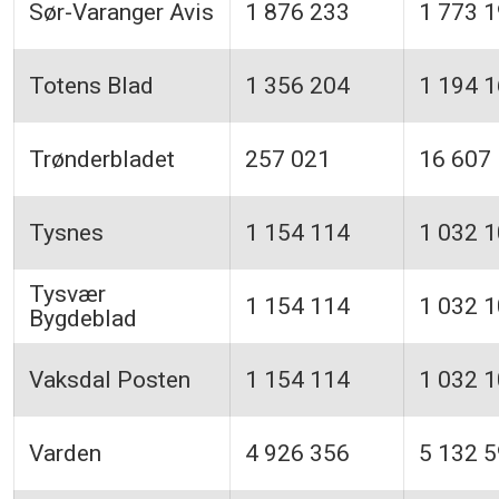
Sør-Varanger Avis
1 876 233
1 773 
Totens Blad
1 356 204
1 194 
Trønderbladet
257 021
16 607
Tysnes
1 154 114
1 032 
Tysvær
1 154 114
1 032 
Bygdeblad
Vaksdal Posten
1 154 114
1 032 
Varden
4 926 356
5 132 