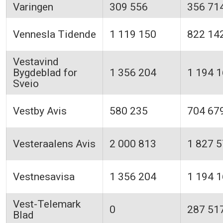
Varingen
309 556
356 71
Vennesla Tidende
1 119 150
822 14
Vestavind
Bygdeblad for
1 356 204
1 194 
Sveio
Vestby Avis
580 235
704 67
Vesteraalens Avis
2 000 813
1 827 
Vestnesavisa
1 356 204
1 194 
Vest-Telemark
0
287 51
Blad