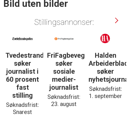
Bild uten bilder
Stillingsannonser:
Tvedestrandsposten
FriFagbevegelse
Halden
søker
søker
Arbeiderbla
journalist i
sosiale
søker
60 prosent
medier-
nyhetsjourna
fast
journalist
Søknadsfrist:
stilling
1. september
Søknadsfrist:
23. august
Søknadsfrist:
Snarest