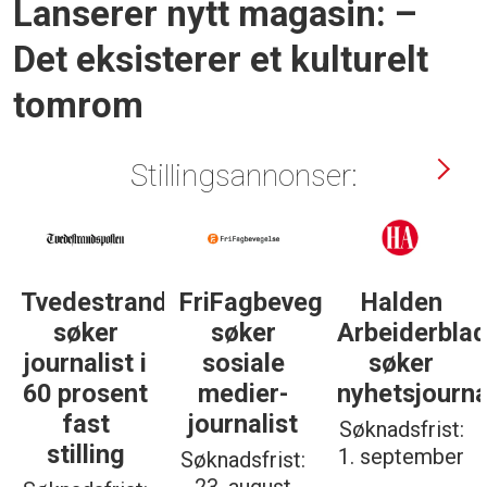
Lanserer nytt magasin: –
Det eksisterer et kulturelt
tomrom
Stillingsannonser:
Tvedestrandsposten
FriFagbevegelse
Halden
søker
søker
Arbeiderbla
journalist i
sosiale
søker
60 prosent
medier-
nyhetsjourna
fast
journalist
Søknadsfrist:
stilling
1. september
Søknadsfrist: