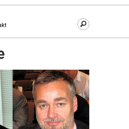
akt
e