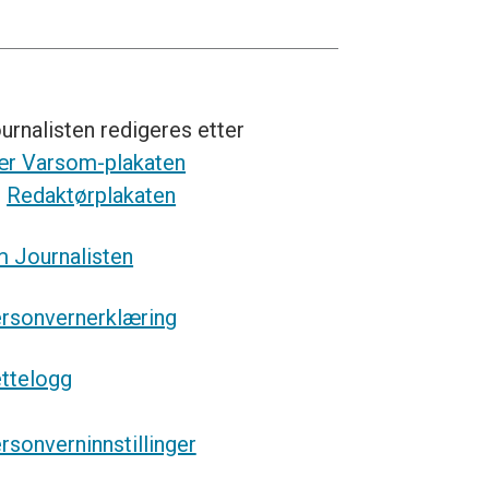
urnalisten redigeres etter
r Varsom-plakaten
g
Redaktørplakaten
 Journalisten
rsonvernerklæring
ttelogg
rsonverninnstillinger