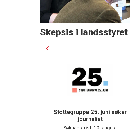
Skepsis i landsstyret
ad søker
Støttegruppa 25. juni søker
ist
journalist
ptember
Søknadsfrist: 19. august