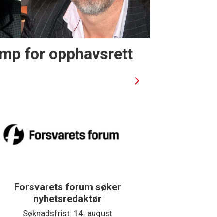
mp for opphavsrett
Forsvarets forum søker
DN søker data
nyhetsredaktør
Søkn
Søknadsfrist: 14. august