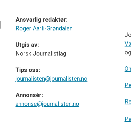
Ansvarlig redaktør:
Roger Aarli-Grøndalen
Jo
Væ
Utgis av:
o
Norsk
Journalistlag
Om
Tips
oss:
journalisten@journalisten.no
Pe
Annonsér:
Re
annonse@journalisten.no
Pe