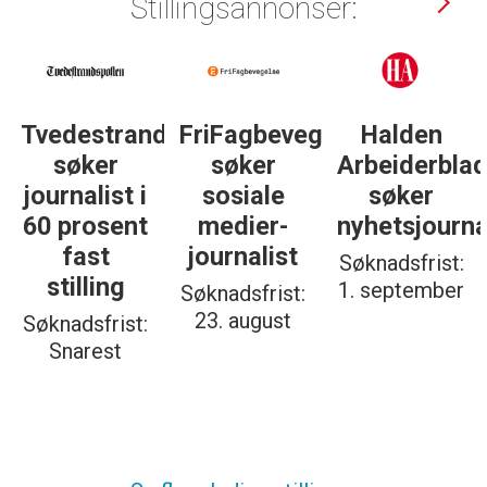
Stillingsannonser:
Tvedestrandsposten
FriFagbevegelse
Halden
søker
søker
Arbeiderbla
journalist i
sosiale
søker
60 prosent
medier-
nyhetsjourna
fast
journalist
Søknadsfrist:
stilling
1. september
Søknadsfrist:
23. august
Søknadsfrist:
Snarest