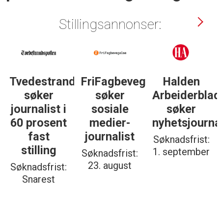
Stillingsannonser:
Tvedestrandsposten
FriFagbevegelse
Halden
søker
søker
Arbeiderbla
journalist i
sosiale
søker
60 prosent
medier-
nyhetsjourna
fast
journalist
Søknadsfrist:
stilling
1. september
Søknadsfrist:
23. august
Søknadsfrist:
Snarest