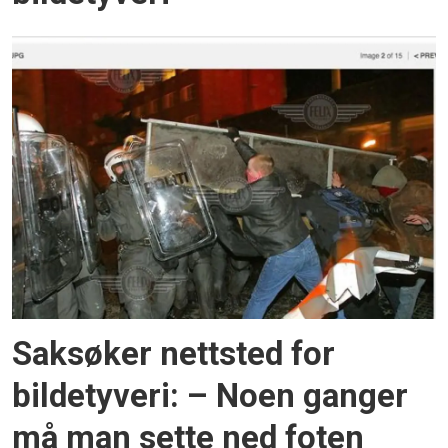
Saksøker nettsted for
bildetyveri: – Noen ganger
må man sette ned foten