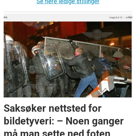
Se flere ledige stillinger
Saksøker nettsted for
bildetyveri: – Noen ganger
må man sette ned foten