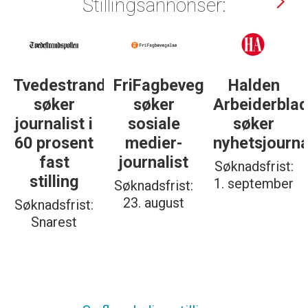
Stillingsannonser:
Tvedestrandsposten
FriFagbevegelse
Halden
søker
søker
Arbeiderbla
journalist i
sosiale
søker
60 prosent
medier-
nyhetsjourna
fast
journalist
Søknadsfrist:
stilling
1. september
Søknadsfrist:
23. august
Søknadsfrist:
Snarest