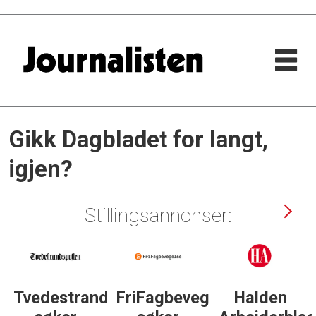
Tag:
Gikk Dagbladet for langt,
igjen?
gerrit
løberg
Stillingsannonser:
Tvedestrandsposten
FriFagbevegelse
Halden