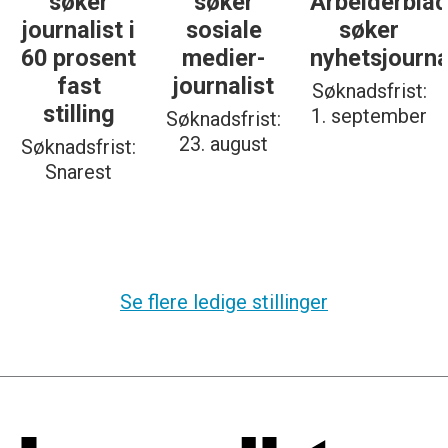
søker
søker
Arbeiderbla
journalist i
sosiale
søker
60 prosent
medier-
nyhetsjourna
fast
journalist
Søknadsfrist:
stilling
1. september
Søknadsfrist:
23. august
Søknadsfrist:
Snarest
Se flere ledige stillinger