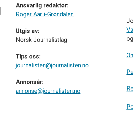
Ansvarlig redaktør:
Roger Aarli-Grøndalen
Jo
Væ
Utgis av:
o
Norsk
Journalistlag
Om
Tips
oss:
journalisten@journalisten.no
Pe
Annonsér:
Re
annonse@journalisten.no
Pe