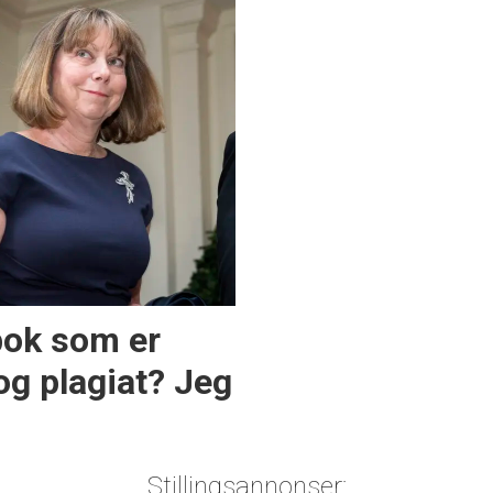
bok som er
 og plagiat? Jeg
Stillingsannonser: