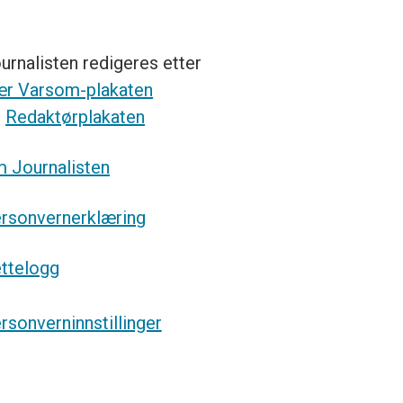
urnalisten redigeres etter
r Varsom-plakaten
g
Redaktørplakaten
 Journalisten
rsonvernerklæring
ttelogg
rsonverninnstillinger