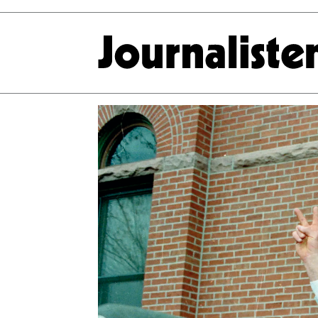
Tag:
guy
talese