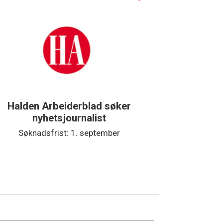
Halden Arbeiderblad søker
Støtteg
nyhetsjournalist
Søknadsfrist: 1. september
Søkna