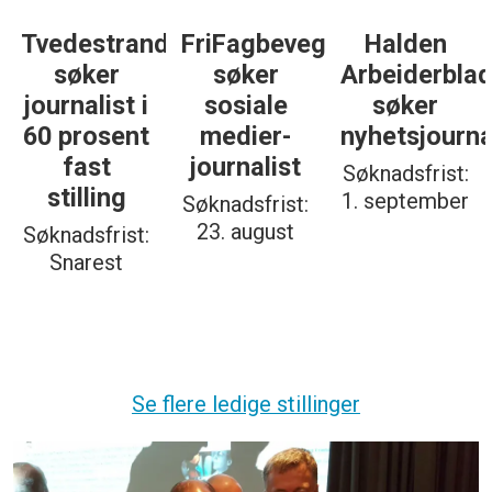
Tvedestrandsposten
FriFagbevegelse
Halden
søker
søker
Arbeiderbla
journalist i
sosiale
søker
60 prosent
medier-
nyhetsjourna
fast
journalist
Søknadsfrist:
stilling
1. september
Søknadsfrist:
23. august
Søknadsfrist:
Snarest
Se flere ledige stillinger