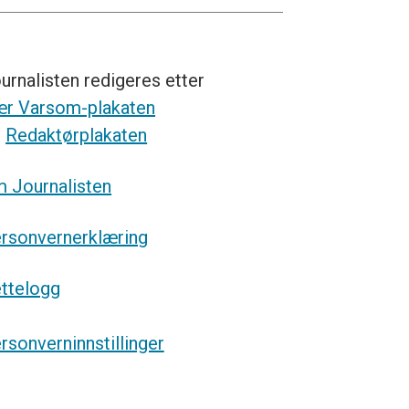
urnalisten redigeres etter
r Varsom-plakaten
g
Redaktørplakaten
 Journalisten
rsonvernerklæring
ttelogg
rsonverninnstillinger