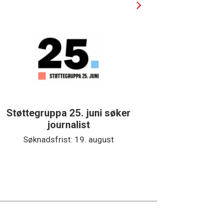
Støttegruppa 25. juni søker
Journalis
journalist
spor? Bli 
Søknadsfrist: 19. august
Søkna