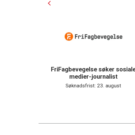
n søker
FriFagbevegelse søker sosial
fast stilling
medier-journalist
rest
Søknadsfrist: 23. august