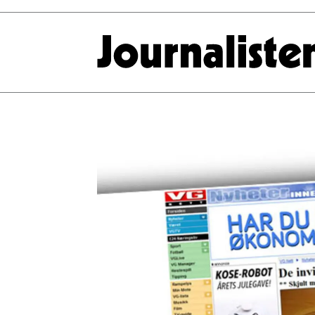
Tag:
inge
martinsen