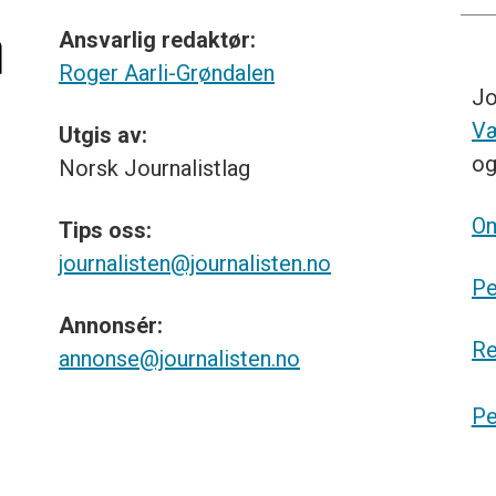
Ansvarlig redaktør:
Roger Aarli-Grøndalen
Jo
Væ
Utgis av:
o
Norsk
Journalistlag
Om
Tips
oss:
journalisten@journalisten.no
Pe
Annonsér:
Re
annonse@journalisten.no
Pe