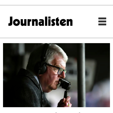
Tag:
kasper
wikestad