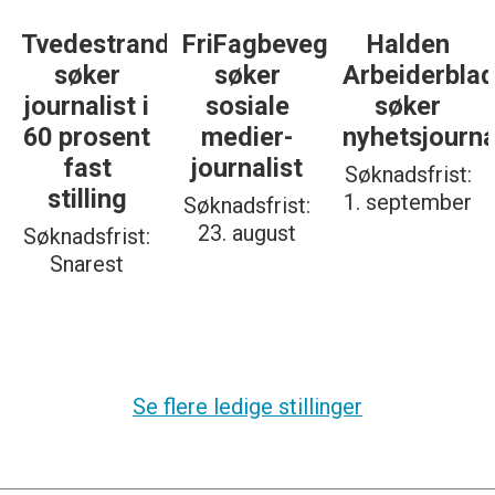
Tvedestrandsposten
FriFagbevegelse
Halden
søker
søker
Arbeiderbla
journalist i
sosiale
søker
60 prosent
medier-
nyhetsjourna
fast
journalist
Søknadsfrist:
stilling
1. september
Søknadsfrist:
23. august
Søknadsfrist:
Snarest
Se flere ledige stillinger