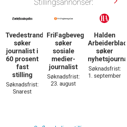
Stillingsannonser:
Tvedestrandsposten
FriFagbevegelse
Halden
søker
søker
Arbeiderbla
journalist i
sosiale
søker
60 prosent
medier-
nyhetsjourna
fast
journalist
Søknadsfrist:
stilling
1. september
Søknadsfrist:
23. august
Søknadsfrist:
Snarest