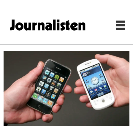
Tag:
magnus
zetterberg