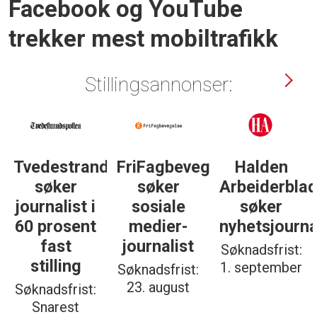
Facebook og YouTube
trekker mest mobiltrafikk
Stillingsannonser:
Tvedestrandsposten
FriFagbevegelse
Halden
søker
søker
Arbeiderbla
journalist i
sosiale
søker
60 prosent
medier-
nyhetsjourna
fast
journalist
Søknadsfrist:
stilling
1. september
Søknadsfrist:
23. august
Søknadsfrist:
Snarest