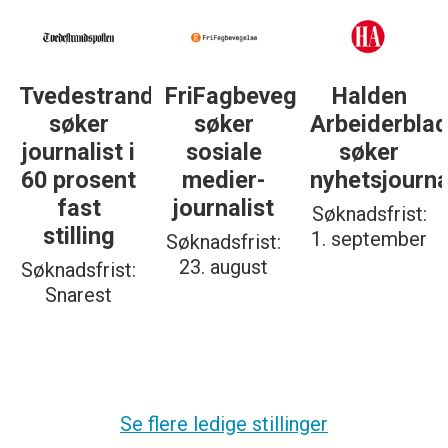
Tvedestrandsposten
FriFagbevegelse
Halden
søker
søker
Arbeiderbla
journalist i
sosiale
søker
60 prosent
medier-
nyhetsjourna
fast
journalist
Søknadsfrist:
stilling
1. september
Søknadsfrist:
23. august
Søknadsfrist:
Snarest
Se flere ledige stillinger