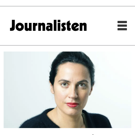
Tag:
margrete
hansen