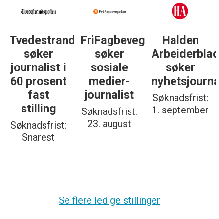
Tvedestrandsposten
FriFagbevegelse
Halden
søker
søker
Arbeiderbla
journalist i
sosiale
søker
60 prosent
medier-
nyhetsjourna
fast
journalist
Søknadsfrist:
stilling
1. september
Søknadsfrist:
23. august
Søknadsfrist:
Snarest
Se flere ledige stillinger