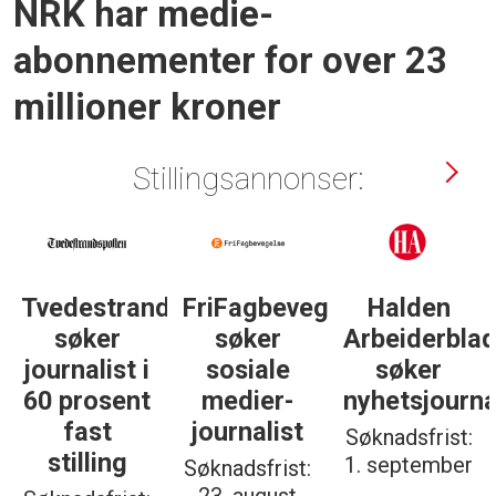
NRK har medie­
abonnementer for over 23
millioner kroner
Stillingsannonser:
Tvedestrandsposten
FriFagbevegelse
Halden
søker
søker
Arbeiderbla
journalist i
sosiale
søker
60 prosent
medier-
nyhetsjourna
fast
journalist
Søknadsfrist:
stilling
1. september
Søknadsfrist: