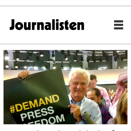
Tag:
nils
a
butenschøn