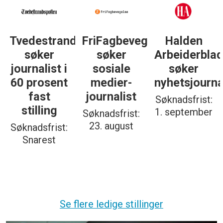
Tvedestrandsposten
FriFagbevegelse
Halden
søker
søker
Arbeiderbla
journalist i
sosiale
søker
60 prosent
medier-
nyhetsjourna
fast
journalist
Søknadsfrist:
stilling
1. september
Søknadsfrist:
23. august
Søknadsfrist:
Snarest
Se flere ledige stillinger