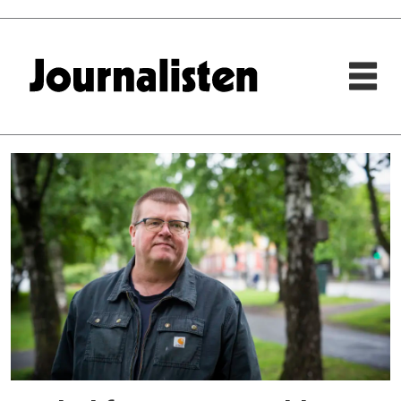
Tag:
nj
nrk