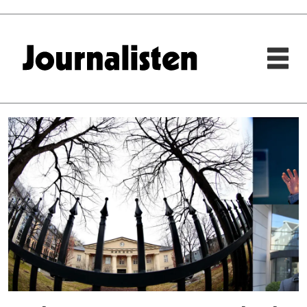
Tag:
oslo
børs