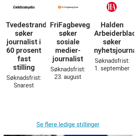
Tvedestrandsposten
FriFagbevegelse
Halden
søker
søker
Arbeiderbla
journalist i
sosiale
søker
60 prosent
medier-
nyhetsjourna
fast
journalist
Søknadsfrist:
stilling
1. september
Søknadsfrist:
23. august
Søknadsfrist:
Snarest
Se flere ledige stillinger