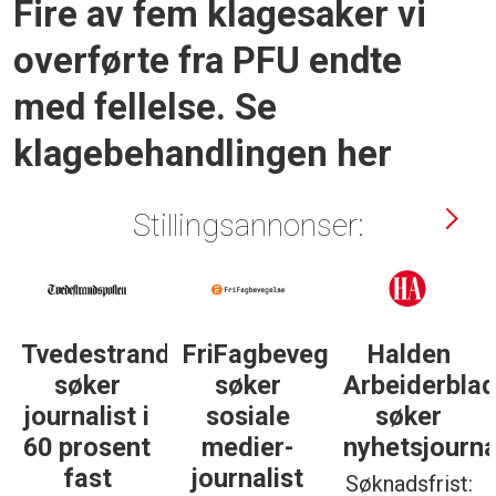
Fire av fem klagesaker vi
overførte fra PFU endte
med fellelse. Se
klagebehandlingen her
Stillingsannonser:
Tvedestrandsposten
FriFagbevegelse
Halden
søker
søker
Arbeiderbla
journalist i
sosiale
søker
60 prosent
medier-
nyhetsjourna
fast
journalist
Søknadsfrist: