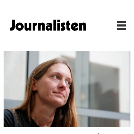
Tag:
svetlana
prokopjeva