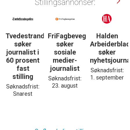
Stillingsannonser:
Tvedestrandsposten
FriFagbevegelse
Halden
søker
søker
Arbeiderbla
journalist i
sosiale
søker
60 prosent
medier-
nyhetsjourna
fast
journalist
Søknadsfrist:
stilling
1. september
Søknadsfrist:
23. august
Søknadsfrist:
Snarest