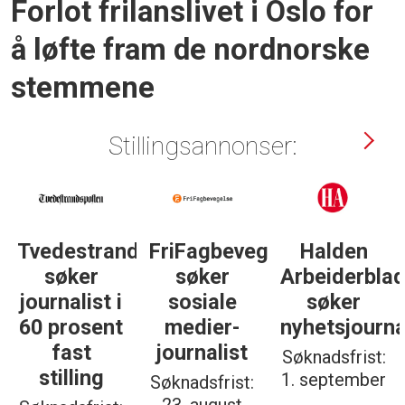
Forlot frilanslivet i Oslo for
å løfte fram de nordnorske
stemmene
Stillingsannonser:
Tvedestrandsposten
FriFagbevegelse
Halden
søker
søker
Arbeiderbla
journalist i
sosiale
søker
60 prosent
medier-
nyhetsjourna
fast
journalist
Søknadsfrist:
stilling
1. september
Søknadsfrist: