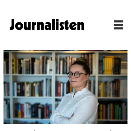
Tag:
utenfor
allfarvei