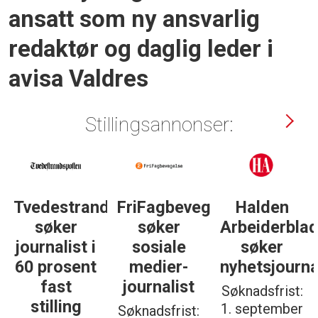
ansatt som ny ansvarlig
redaktør og daglig leder i
avisa Valdres
Stillingsannonser:
Tvedestrandsposten
FriFagbevegelse
Halden
søker
søker
Arbeiderbla
journalist i
sosiale
søker
60 prosent
medier-
nyhetsjourna
fast
journalist
Søknadsfrist:
stilling
1. september
Søknadsfrist: