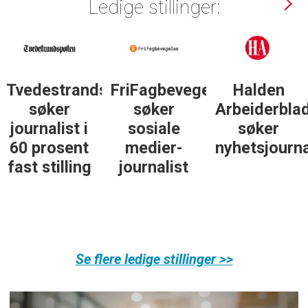
Ledige stillinger:
lse
Halden
Støttegruppa
Journalist
Arbeiderblad
25. juni
med teft
søker
søker
for digitale
nyhetsjournalist
journalist
spor? Bli
med på å
bygge vårt
nye
fagmiljø!
Se flere ledige stillinger >>