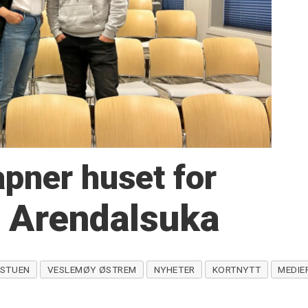
pner huset for
r Arendalsuka
GSTUEN
VESLEMØY ØSTREM
NYHETER
KORTNYTT
MEDIE