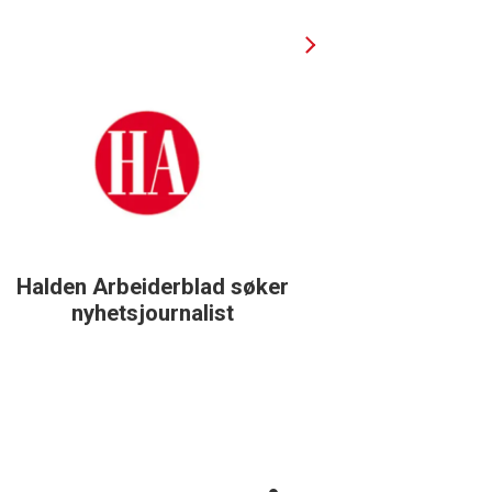
Halden Arbeiderblad søker
Støtteg
nyhetsjournalist