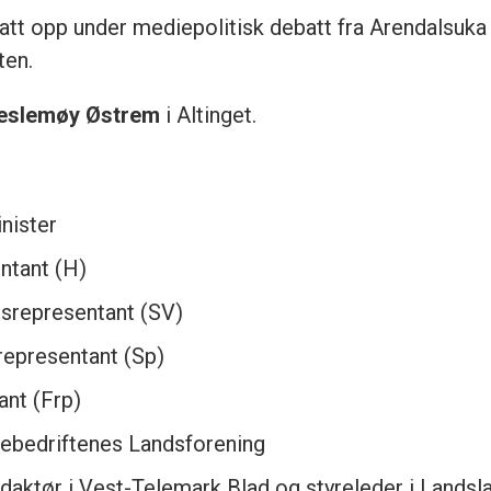
att opp under mediepolitisk debatt fra Arendalsuka
ten.
eslemøy Østrem
i Altinget.
nister
ntant (H)
gsrepresentant (SV)
epresentant (Sp)
ant (Frp)
iebedriftenes Landsforening
daktør i Vest-Telemark Blad og styreleder i Landsla