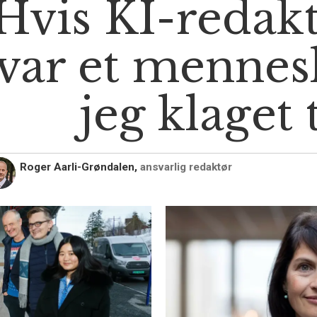
Hvis KI-redak
var et mennes
jeg klaget 
Roger Aarli-Grøndalen,
ansvarlig redaktør