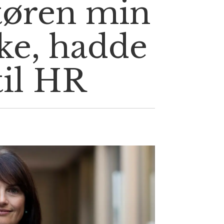
tøren min
ke, hadde
til HR