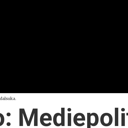
ndalsuka.
o: Mediepoli