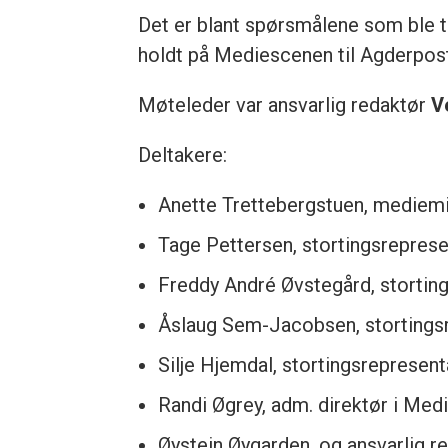
Det er blant spørsmålene som ble t
holdt på Mediescenen til Agderpos
Møteleder var ansvarlig redaktør
V
Deltakere:
Anette Trettebergstuen, mediemi
Tage Pettersen, stortingsreprese
Freddy André Øvstegård, stortin
Åslaug Sem-Jacobsen, stortingsr
Silje Hjemdal, stortingsrepresent
Randi Øgrey, adm. direktør i Med
Øystein Øygarden, og ansvarlig re