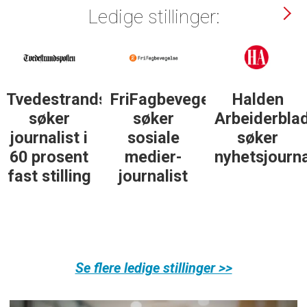
Ledige stillinger:
Tvedestrandsposten
FriFagbevegelse
Halden
søker
søker
Arbeiderbla
journalist i
sosiale
søker
60 prosent
medier-
nyhetsjourna
fast stilling
journalist
Se flere ledige stillinger >>