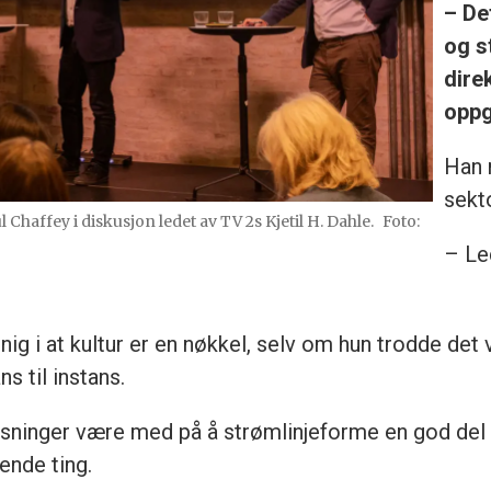
– De
og s
dire
oppg
Han 
sekt
affey i diskusjon ledet av TV 2s Kjetil H. Dahle.
Foto:
– Le
 i at kultur er en nøkkel, selv om hun trodde det vi
ns til instans.
øsninger være med på å strømlinjeforme en god del 
vende ting.