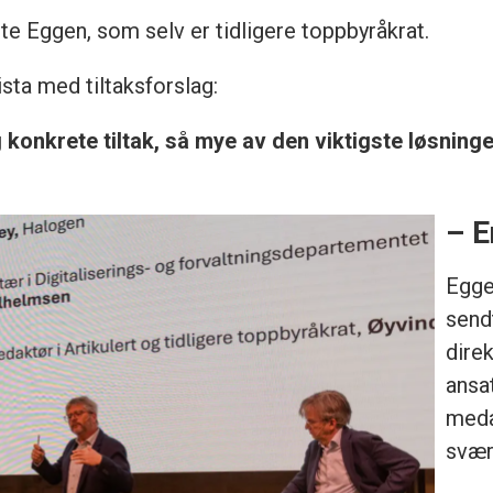
te Eggen, som selv er tidligere toppbyråkrat.
ista med tiltaksforslag:
 konkrete tiltak, så mye av den viktigste løsning
– E
Egge
send
dire
ansa
meda
svær