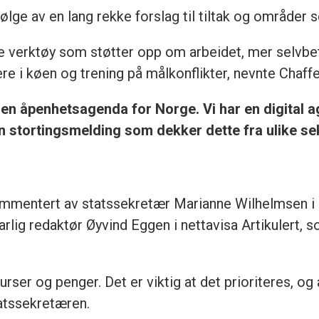
ølge av en lang rekke forslag til tiltak og områder 
ale verktøy som støtter opp om arbeidet, mer selvbe
e i køen og trening på målkonflikter, nevnte Chaffey i
n åpenhetsagenda for Norge. Vi har en digital a
n stortingsmelding som dekker dette fra ulike sek
mmentert av statssekretær Marianne Wilhelmsen i D
lig redaktør Øyvind Eggen i nettavisa Artikulert, 
rser og penger. Det er viktig at det prioriteres, og
tatssekretæren.