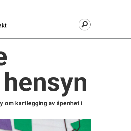
akt
e
 hensyn
ey om kartlegging av åpenhet i