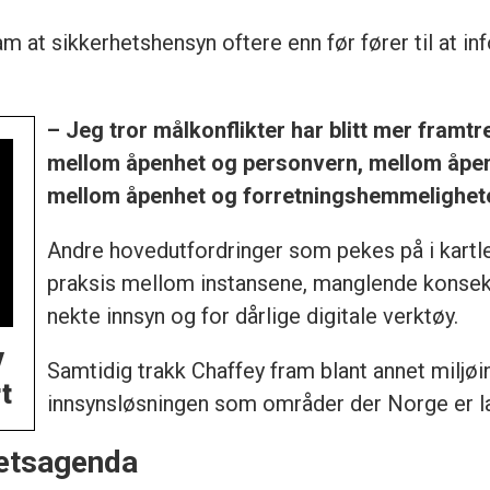
m at sikkerhetshensyn oftere enn før fører til at in
– Jeg tror målkonflikter har blitt mer framtr
mellom åpenhet og personvern, mellom åpenh
mellom åpenhet og forretningshemmelighete
Andre hovedutfordringer som pekes på i kartle
praksis mellom instansene, manglende konsekv
nekte innsyn og for dårlige digitale verktøy.
v
Samtidig trakk Chaffey fram blant annet miljø
t
innsynsløsningen som områder der Norge er lan
hetsagenda