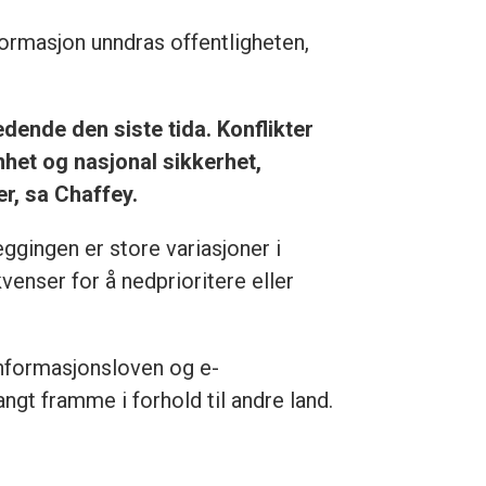
formasjon unndras offentligheten,
edende den siste tida. Konflikter
et og nasjonal sikkerhet,
r, sa Chaffey.
ggingen er store variasjoner i
enser for å nedprioritere eller
informasjonsloven og e-
gt framme i forhold til andre land.