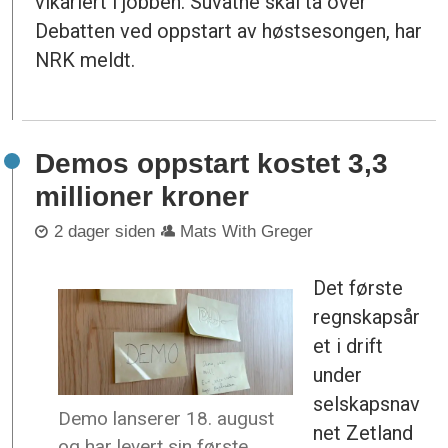
vikariert i jobben. Suvatne skal ta over
Debatten ved oppstart av høstsesongen, har
NRK meldt.
Demos oppstart kostet 3,3
millioner kroner
2 dager siden
Mats With Greger
Det første
regnskapsår
et i drift
under
selskapsnav
Demo lanserer 18. august
net Zetland
og har levert sin første