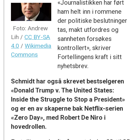
«Journalistikken har ført
ham helt inn i rommene
der politiske beslutninger
Foto: Andrew
tas, makt utfordres og
Lih /
CC BY-SA
sannheten forsøkes
4.0
/
Wikimedia
kontrollert», skriver
Commons
Fortellingens kraft i sitt
nyhetsbrev.
Schmidt har også skrevet bestselgeren
«
Donald Trump v. The United States:
Inside the Struggle to Stop a President
»
og er en av skaperne bak Netflix-serien
«Zero Day», med Robert De Niro i
hovedrollen.