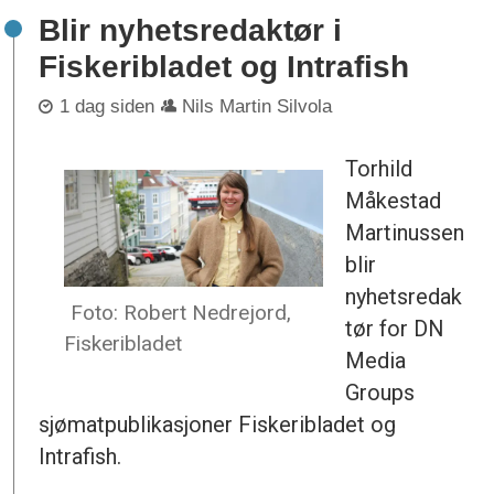
Blir nyhetsredaktør i
Fiskeribladet og Intrafish
1 dag siden
Nils Martin Silvola
Torhild
Måkestad
Martinussen
blir
nyhetsredak
Foto: Robert Nedrejord,
tør for DN
Fiskeribladet
Media
Groups
sjømatpublikasjoner Fiskeribladet og
Intrafish.