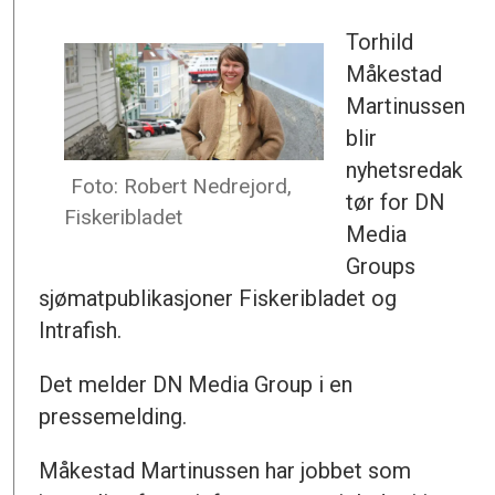
Torhild
Måkestad
Martinussen
blir
nyhetsredak
Foto: Robert Nedrejord,
tør for DN
Fiskeribladet
Media
Groups
sjømatpublikasjoner Fiskeribladet og
Intrafish.
Det melder DN Media Group i en
pressemelding.
Måkestad Martinussen har jobbet som