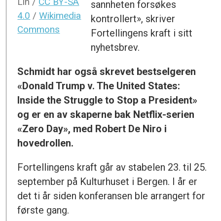
Lih /
CC BY-SA
sannheten forsøkes
4.0
/
Wikimedia
kontrollert», skriver
Commons
Fortellingens kraft i sitt
nyhetsbrev.
Schmidt har også skrevet bestselgeren
«
Donald Trump v. The United States:
Inside the Struggle to Stop a President
»
og er en av skaperne bak Netflix-serien
«Zero Day», med Robert De Niro i
hovedrollen.
Fortellingens kraft går av stabelen 23. til 25.
september på Kulturhuset i Bergen. I år er
det ti år siden konferansen ble arrangert for
første gang.