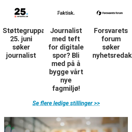
Støttegruppa
Journalist
Forsvarets
25. juni
med teft
forum
søker
for digitale
søker
ist
journalist
spor? Bli
nyhetsredak
med på å
bygge vårt
nye
fagmiljø!
Se flere ledige stillinger >>