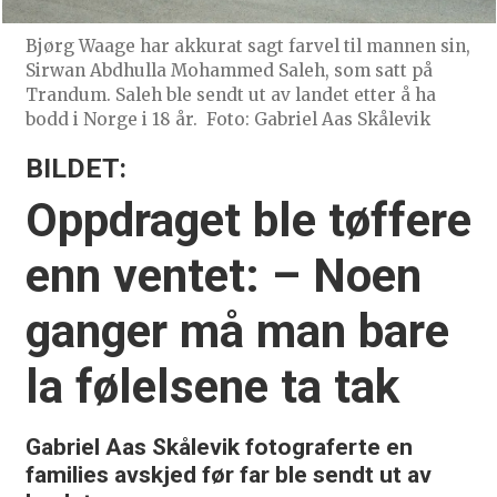
Bjørg Waage har akkurat sagt farvel til mannen sin,
Sirwan Abdhulla Mohammed Saleh, som satt på
Trandum. Saleh ble sendt ut av landet etter å ha
bodd i Norge i 18 år.
Foto: Gabriel Aas Skålevik
BILDET:
Oppdraget ble tøffere
enn ventet:
– Noen
ganger må man
bare
la følelsene ta tak
Gabriel Aas Skålevik fotograferte en
families avskjed før far ble sendt ut av