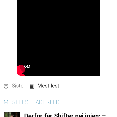
Siste
Mest lest
MEST LESTE ARTIKLER
Derfor får Shifter nei igjen: –