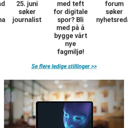
25. juni
med teft
forum
søker
for digitale
søker
ist
journalist
spor? Bli
nyhetsredak
med på å
bygge vårt
nye
fagmiljø!
Se flere ledige stillinger >>