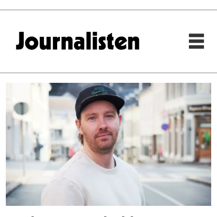
Tag:
øystein
bjerkestrand