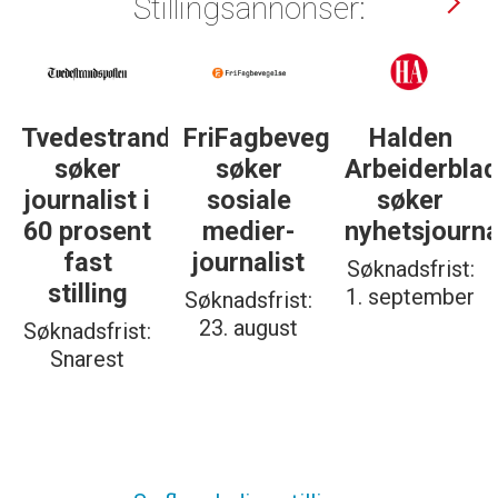
Stillingsannonser:
Tvedestrandsposten
FriFagbevegelse
Halden
søker
søker
Arbeiderbla
journalist i
sosiale
søker
60 prosent
medier-
nyhetsjourna
fast
journalist
Søknadsfrist:
stilling
1. september
Søknadsfrist:
23. august
Søknadsfrist:
Snarest