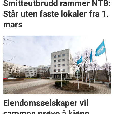
Smitteutbrudd rammer NTB:
Står uten faste lokaler fra 1.
mars
Eiendomsselskaper vil
sammen prøve å kjøpe