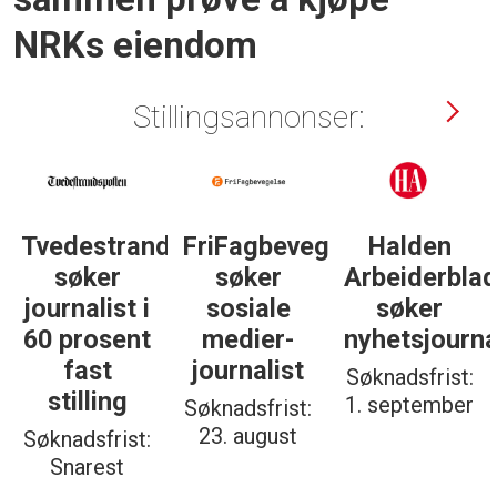
NRKs eiendom
Stillingsannonser:
Tvedestrandsposten
FriFagbevegelse
Halden
søker
søker
Arbeiderbla
journalist i
sosiale
søker
60 prosent
medier-
nyhetsjourna
fast
journalist
Søknadsfrist:
stilling
1. september
Søknadsfrist:
23. august
Søknadsfrist:
Snarest