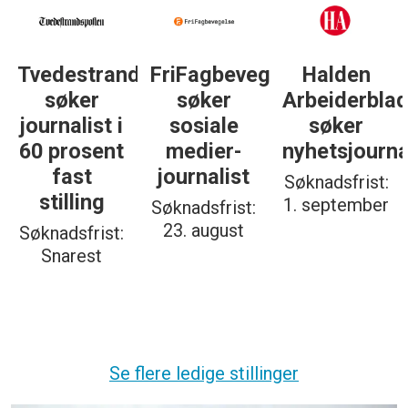
Tvedestrandsposten
FriFagbevegelse
Halden
søker
søker
Arbeiderbla
journalist i
sosiale
søker
60 prosent
medier-
nyhetsjourna
fast
journalist
Søknadsfrist:
stilling
1. september
Søknadsfrist:
23. august
Søknadsfrist:
Snarest
Se flere ledige stillinger