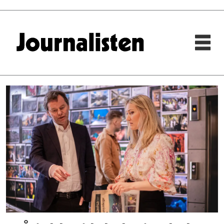
Tag:
bård
idås