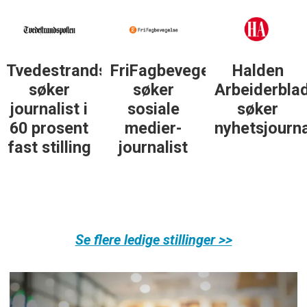
Tvedestrandsposten
FriFagbevegelse
Halden
søker
søker
Arbeiderbla
journalist i
sosiale
søker
60 prosent
medier-
nyhetsjourna
fast stilling
journalist
Se flere ledige stillinger >>