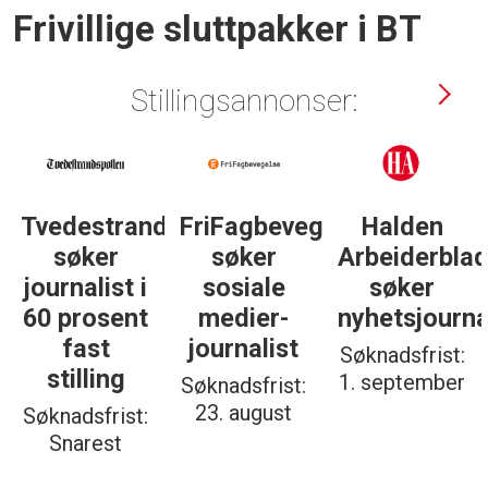
Frivillige sluttpakker i BT
Stillingsannonser:
Tvedestrandsposten
FriFagbevegelse
Halden
søker
søker
Arbeiderbla
journalist i
sosiale
søker
60 prosent
medier-
nyhetsjourna
fast
journalist
Søknadsfrist:
stilling
1. september
Søknadsfrist:
23. august
Søknadsfrist:
Snarest