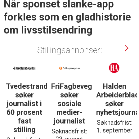
Når sponset slanke-app
forkles som en gladhis­torie
om livsstils­endring
Stillingsannonser:
Tvedestrandsposten
FriFagbevegelse
Halden
søker
søker
Arbeiderbla
journalist i
sosiale
søker
60 prosent
medier-
nyhetsjourna
fast
journalist
Søknadsfrist:
stilling
1. september
Søknadsfrist: