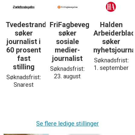
Tvedestrandsposten
FriFagbevegelse
Halden
søker
søker
Arbeiderbla
journalist i
sosiale
søker
60 prosent
medier-
nyhetsjourna
fast
journalist
Søknadsfrist:
stilling
1. september
Søknadsfrist:
23. august
Søknadsfrist:
Snarest
Se flere ledige stillinger