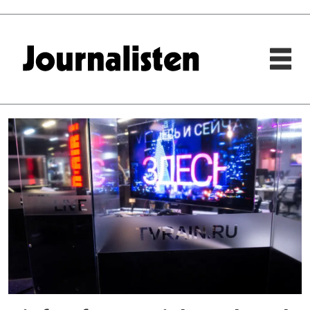
Tag:
dozhd