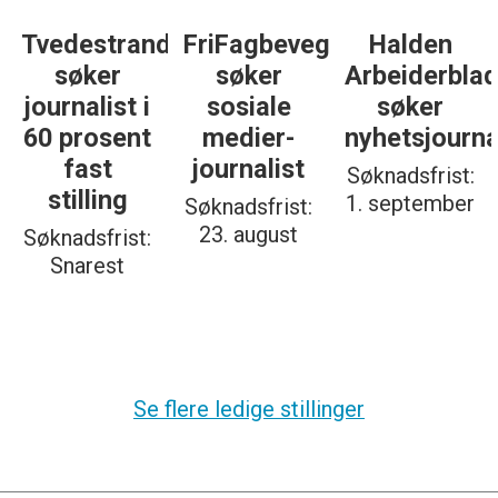
Tvedestrandsposten
FriFagbevegelse
Halden
søker
søker
Arbeiderbla
journalist i
sosiale
søker
60 prosent
medier-
nyhetsjourna
fast
journalist
Søknadsfrist:
stilling
1. september
Søknadsfrist:
23. august
Søknadsfrist:
Snarest
Se flere ledige stillinger