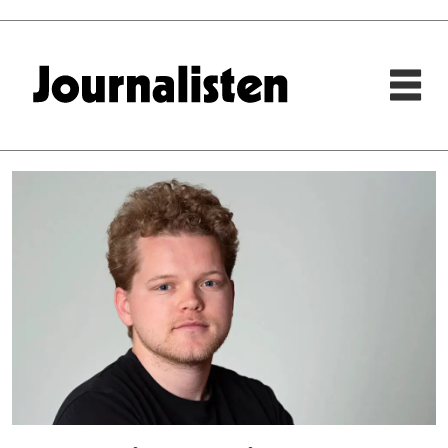
Tag:
finansavisen
motor