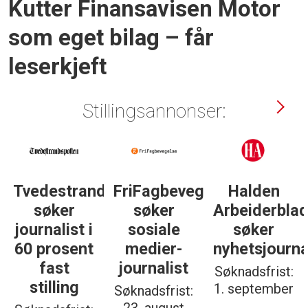
Kutter Finansavisen Motor
som eget bilag – får
leserkjeft
Stillingsannonser:
Tvedestrandsposten
FriFagbevegelse
Halden
søker
søker
Arbeiderbla
journalist i
sosiale
søker
60 prosent
medier-
nyhetsjourna
fast
journalist
Søknadsfrist:
stilling
1. september
Søknadsfrist: