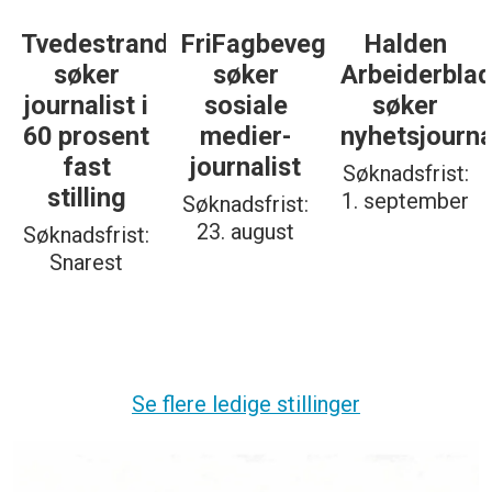
Tvedestrandsposten
FriFagbevegelse
Halden
søker
søker
Arbeiderbla
journalist i
sosiale
søker
60 prosent
medier-
nyhetsjourna
fast
journalist
Søknadsfrist:
stilling
1. september
Søknadsfrist:
23. august
Søknadsfrist:
Snarest
Se flere ledige stillinger