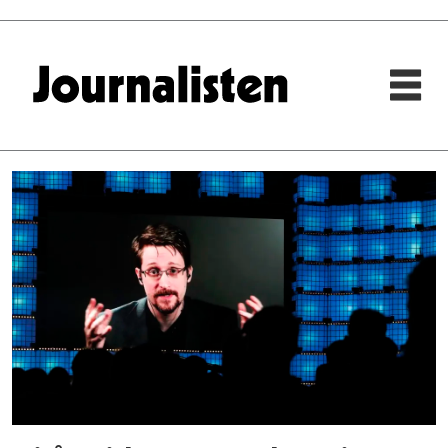
Tag:
glenn
greenwald