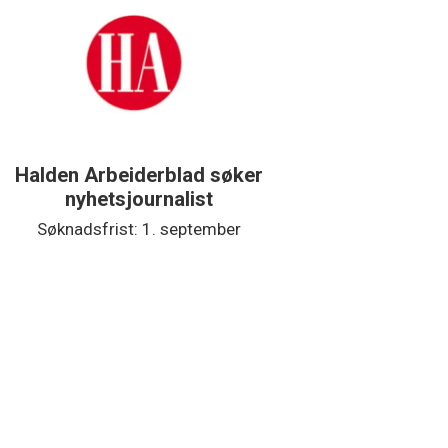
Halden Arbeiderblad søker
Støtteg
nyhetsjournalist
Søknadsfrist: 1. september
Søkna