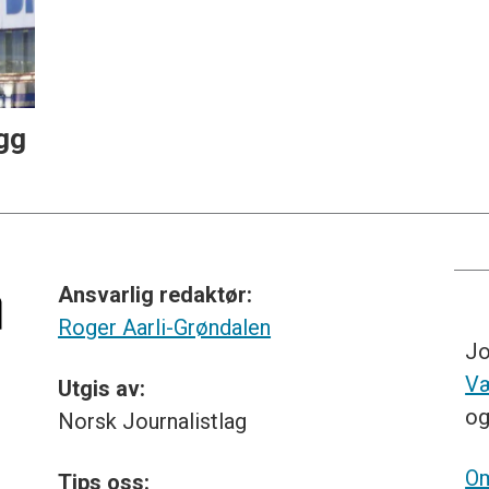
gg
Ansvarlig redaktør:
Roger Aarli-Grøndalen
Jo
Væ
Utgis av:
o
Norsk
Journalistlag
Om
Tips
oss: