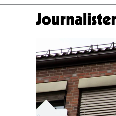
Tag:
helge
schjøth