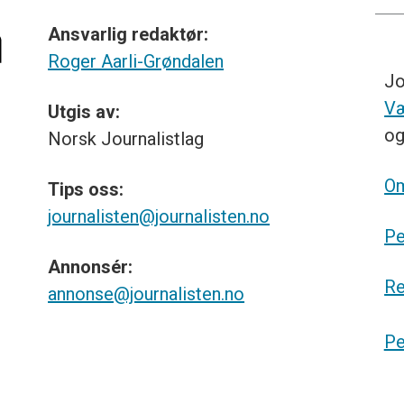
Ansvarlig redaktør:
Roger Aarli-Grøndalen
Jo
Væ
Utgis av:
o
Norsk
Journalistlag
Om
Tips
oss:
journalisten@journalisten.no
Pe
Annonsér:
Re
annonse@journalisten.no
Pe