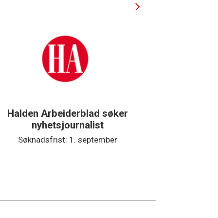
Halden Arbeiderblad søker
Støtteg
nyhetsjournalist
Søknadsfrist: 1. september
Søkna