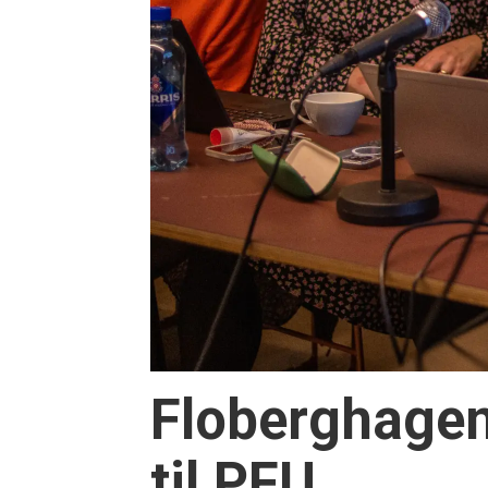
Floberghagen
til PFU