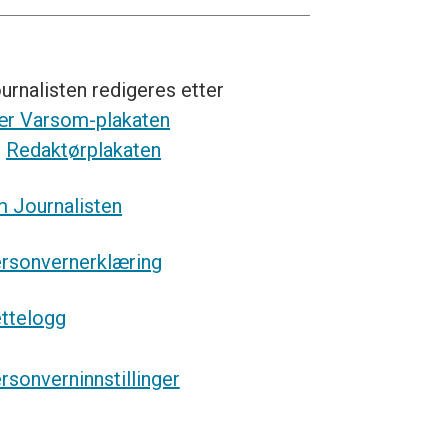
urnalisten redigeres etter
r Varsom-plakaten
g
Redaktørplakaten
 Journalisten
rsonvernerklæring
ttelogg
rsonverninnstillinger